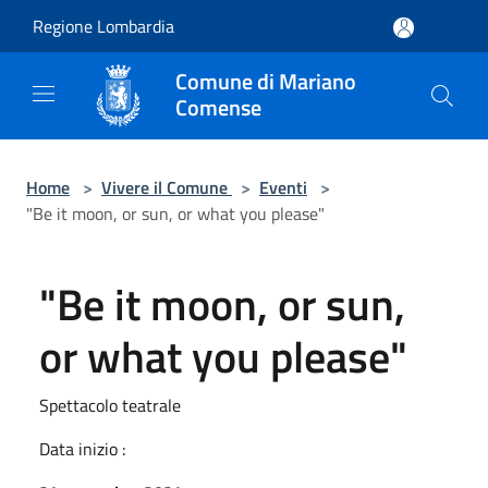
Salta al contenuto principale
Regione Lombardia
Comune di Mariano
Comense
Home
>
Vivere il Comune
>
Eventi
>
"Be it moon, or sun, or what you please"
"Be it moon, or sun,
or what you please"
Spettacolo teatrale
Data inizio :