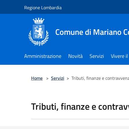
Salta al contenuto principale
Regione Lombardia
Comune di Mariano 
Amministrazione
Novità
Servizi
Vivere 
Home
>
Servizi
>
Tributi, finanze e contravven
Tributi, finanze e contra