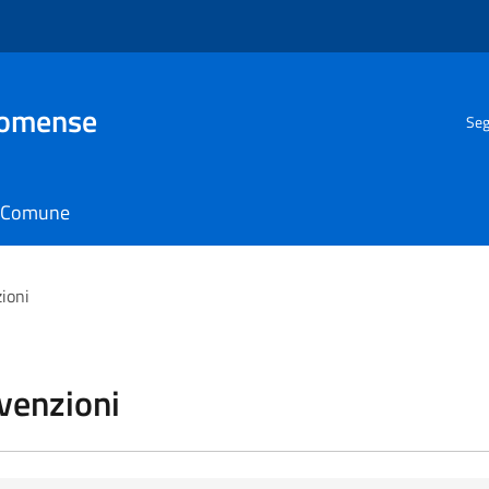
Comense
Seg
il Comune
zioni
vvenzioni