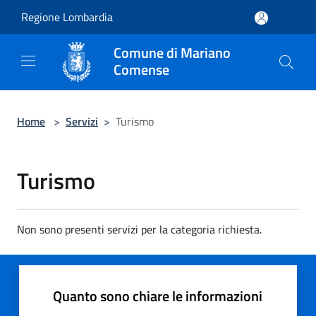
Salta al contenuto principale
Regione Lombardia
Comune di Mariano
Comense
Home
>
Servizi
>
Turismo
Turismo
Non sono presenti servizi per la categoria richiesta.
Quanto sono chiare le informazioni