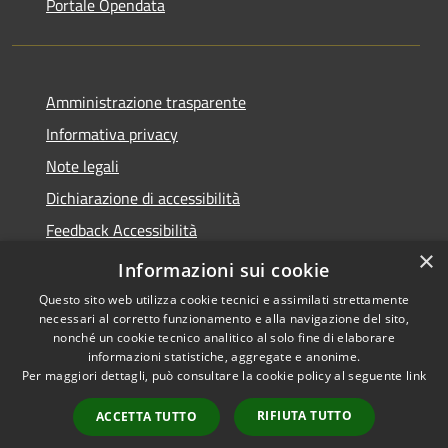
Portale Opendata
Amministrazione trasparente
Informativa privacy
Note legali
Dichiarazione di accessibilità
Feedback Accessibilità
×
Fatturare al comune
Informazioni sui cookie
Questo sito web utilizza cookie tecnici e assimilati strettamente
necessari al corretto funzionamento e alla navigazione del sito,
nonché un cookie tecnico analitico al solo fine di elaborare
informazioni statistiche, aggregate e anonime.
RSS
Le foto nelle pagine sono
Per maggiori dettagli, può consultare la cookie policy al seguente
link
Accessibilità
concesse dagli autori
Privacy
presenti su
pixabay.com
RIFIUTA TUTTO
ACCETTA TUTTO
Cookie
e
freepik.com