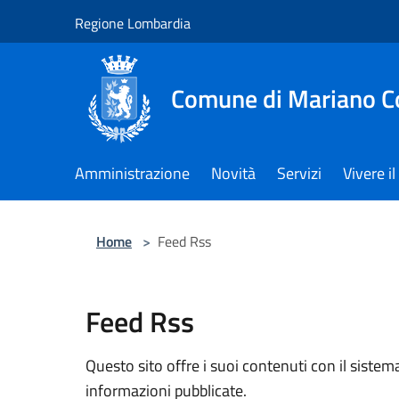
Salta al contenuto principale
Regione Lombardia
Comune di Mariano 
Amministrazione
Novità
Servizi
Vivere 
Home
>
Feed Rss
Feed Rss
Questo sito offre i suoi contenuti con il sist
informazioni pubblicate.