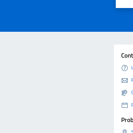
Cont
Prob