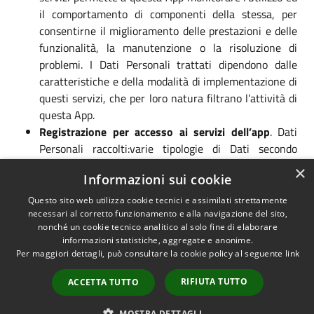
il comportamento di componenti della stessa, per
consentirne il miglioramento delle prestazioni e delle
funzionalità, la manutenzione o la risoluzione di
problemi. I Dati Personali trattati dipendono dalle
caratteristiche e della modalità di implementazione di
questi servizi, che per loro natura filtrano l’attività di
questa App.
Registrazione per accesso ai servizi dell’app
. Dati
Personali raccolti:varie tipologie di Dati secondo
quanto specificato dalla privacy policy del servizio.
×
Informazioni sui cookie
L’Utente si registra al servizio richiesto
esclusivamente compilando il modulo di registrazione
Questo sito web utilizza cookie tecnici e assimilati strettamente
al servizio scelto fornendo direttamente i propri Dati
necessari al corretto funzionamento e alla navigazione del sito,
nonché un cookie tecnico analitico al solo fine di elaborare
Personali. Dati Personali raccolti: email e altri dati
informazioni statistiche, aggregate e anonime.
personali variabili con il servizio proposto e/o
Per maggiori dettagli, può consultare la cookie policy al seguente
link
richiesto.
Statistica
.
RIFIUTA TUTTO
ACCETTA TUTTO
utilizzati per raccogliere informazioni, in forma
MOSTRA DETTAGLI