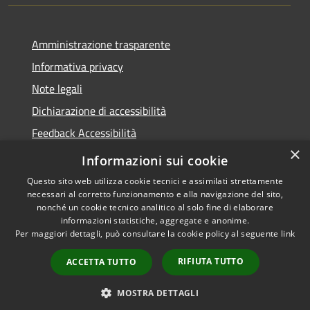
Amministrazione trasparente
Informativa privacy
Note legali
Dichiarazione di accessibilità
Feedback Accessibilità
×
Fatturare al comune
Informazioni sui cookie
Questo sito web utilizza cookie tecnici e assimilati strettamente
necessari al corretto funzionamento e alla navigazione del sito,
nonché un cookie tecnico analitico al solo fine di elaborare
informazioni statistiche, aggregate e anonime.
RSS
Le foto nelle pagine sono
Per maggiori dettagli, può consultare la cookie policy al seguente
link
Accessibilità
concesse dagli autori
Privacy
presenti su
pixabay.com
RIFIUTA TUTTO
ACCETTA TUTTO
Cookie
e
freepik.com
Mappa del sito
MOSTRA DETTAGLI