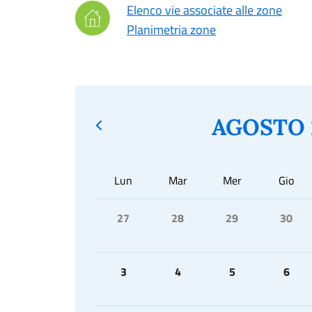
Elenco vie associate alle zone
Planimetria zone
AGOSTO 
Lun
Mar
Mer
Gio
27
28
29
30
3
4
5
6