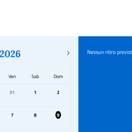
2026
Nessun ritiro previs
Ven
Sab
Dom
31
1
2
7
8
9