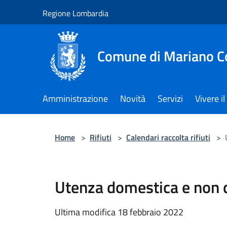
Salta al contenuto principale
Regione Lombardia
Comune di Mariano 
Amministrazione
Novità
Servizi
Vivere 
Home
>
Rifiuti
>
Calendari raccolta rifiuti
>
Utenza domestica e non 
Ultima modifica 18 febbraio 2022