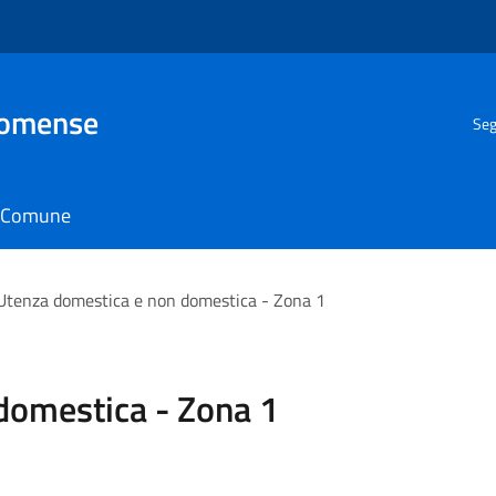
Comense
Seg
il Comune
Utenza domestica e non domestica - Zona 1
domestica - Zona 1