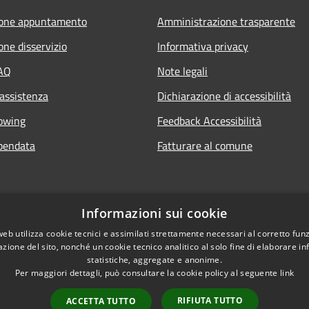
ione appuntamento
Amministrazione trasparente
one disservizio
Informativa privacy
FAQ
Note legali
 assistenza
Dichiarazione di accessibilità
owing
Feedback Accessibilità
pendata
Fatturare al comune
Informazioni sui cookie
web utilizza cookie tecnici e assimilati strettamente necessari al corretto fu
azione del sito, nonché un cookie tecnico analitico al solo fine di elaborare i
statistiche, aggregate e anonime.
Per maggiori dettagli, può consultare la cookie policy al seguente
link
Le foto nelle pagine 
l sito
RIFIUTA TUTTO
ACCETTA TUTTO