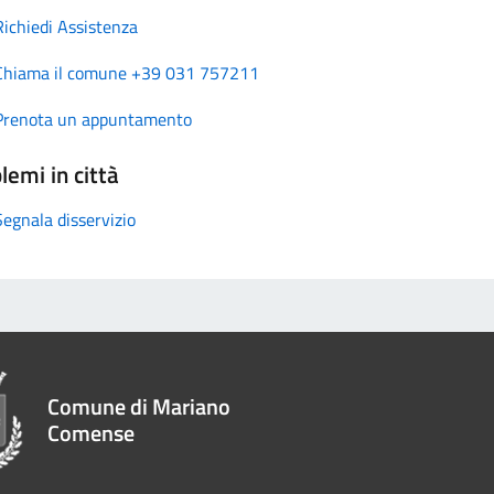
Richiedi Assistenza
Chiama il comune +39 031 757211
Prenota un appuntamento
lemi in città
Segnala disservizio
Comune di Mariano
Comense