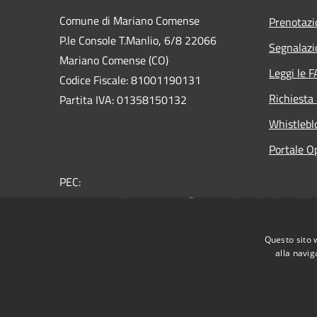
Comune di Mariano Comense
Prenotaz
P.le Console T.Manlio, 6/8 22066
Segnalazi
Mariano Comense (CO)
Leggi le 
Codice Fiscale: 81001190131
Richiesta
Partita IVA: 01358150132
Whistlebl
Portale O
PEC:
comune.marianocomense@pec.regione.lombardia.it
Centralino Unico: 031.757.211
Questo sito 
alla navig
RSS
Accessibilità
Privacy
Cookie
Mappa de