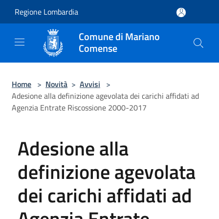
Salta al contenuto principale
Regione Lombardia
Comune di Mariano
Comense
Home
>
Novità
>
Avvisi
>
Adesione alla definizione agevolata dei carichi affidati ad
Agenzia Entrate Riscossione 2000-2017
Adesione alla
definizione agevolata
dei carichi affidati ad
Agenzia Entrate