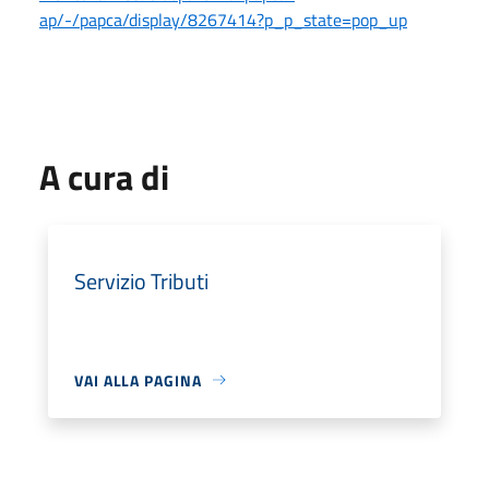
ap/-/papca/display/8267414?p_p_state=pop_up
A cura di
Servizio Tributi
VAI ALLA PAGINA