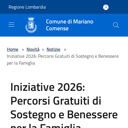
Salta al contenuto principale
Regione Lombardia
Comune di Mariano
Comense
Home
>
Novità
>
Notizie
>
Iniziative 2026: Percorsi Gratuiti di Sostegno e Benessere
per la Famiglia
Iniziative 2026:
Percorsi Gratuiti di
Sostegno e Benessere
per la Famiglia