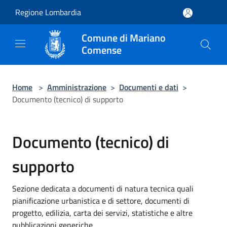
Salta al contenuto principale
Regione Lombardia
Comune di Mariano
Comense
Home
>
Amministrazione
>
Documenti e dati
>
Documento (tecnico) di supporto
Documento (tecnico) di
supporto
Sezione dedicata a documenti di natura tecnica quali
pianificazione urbanistica e di settore, documenti di
progetto, edilizia, carta dei servizi, statistiche e altre
pubblicazioni generiche