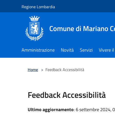
Salta al contenuto principale
Regione Lombardia
Comune di Mariano 
Amministrazione
Novità
Servizi
Vivere 
Home
>
Feedback Accessibilità
Feedback Accessibilità
Ultimo aggiornamento
: 6 settembre 2024, 