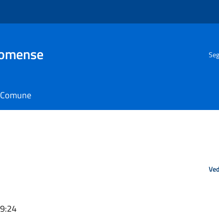
Comense
Seg
il Comune
Ved
09:24