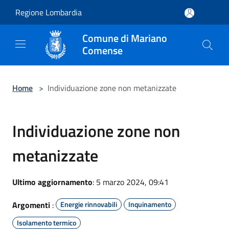
Salta al contenuto principale
Regione Lombardia
Comune di Mariano
Comense
Home
>
Individuazione zone non metanizzate
Individuazione zone non
metanizzate
Ultimo aggiornamento
: 5 marzo 2024, 09:41
Argomenti
:
Energie rinnovabili
Inquinamento
Isolamento termico