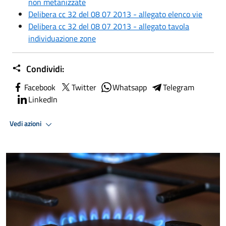
non metanizzate
Delibera cc 32 del 08 07 2013 - allegato elenco vie
Delibera cc 32 del 08 07 2013 - allegato tavola
individuazione zone
Condividi:
Facebook
Twitter
Whatsapp
Telegram
LinkedIn
Vedi azioni