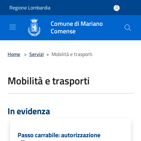
Salta al contenuto principale
Regione Lombardia
Comune di Mariano
Comense
Home
>
Servizi
>
Mobilità e trasporti
Mobilità e trasporti
In evidenza
Passo carrabile: autorizzazione