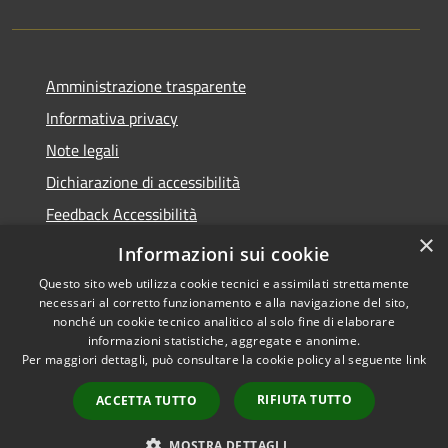
Amministrazione trasparente
Informativa privacy
Note legali
Dichiarazione di accessibilità
Feedback Accessibilità
×
Fatturare al comune
Informazioni sui cookie
Questo sito web utilizza cookie tecnici e assimilati strettamente
necessari al corretto funzionamento e alla navigazione del sito,
nonché un cookie tecnico analitico al solo fine di elaborare
informazioni statistiche, aggregate e anonime.
RSS
Le foto nelle pagine sono
Per maggiori dettagli, può consultare la cookie policy al seguente
link
Accessibilità
concesse dagli autori
Privacy
presenti su
pixabay.com
RIFIUTA TUTTO
ACCETTA TUTTO
Cookie
e
freepik.com
Mappa del sito
MOSTRA DETTAGLI