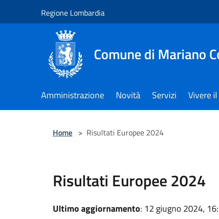
Salta al contenuto principale
Regione Lombardia
Comune di Mariano 
Amministrazione
Novità
Servizi
Vivere 
Home
>
Risultati Europee 2024
Risultati Europee 2024
Ultimo aggiornamento
: 12 giugno 2024, 16