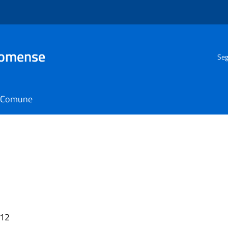
Comense
Seg
il Comune
:12