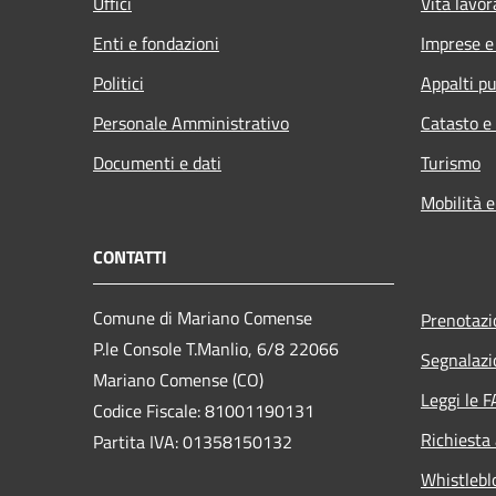
Uffici
Vita lavor
Enti e fondazioni
Imprese 
Politici
Appalti pu
Personale Amministrativo
Catasto e
Documenti e dati
Turismo
Mobilità e
CONTATTI
Comune di Mariano Comense
Prenotaz
P.le Console T.Manlio, 6/8 22066
Segnalazi
Mariano Comense (CO)
Leggi le 
Codice Fiscale: 81001190131
Richiesta
Partita IVA: 01358150132
Whistlebl