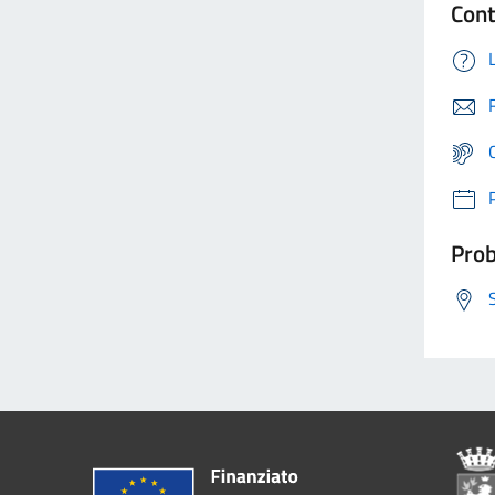
Cont
Prob