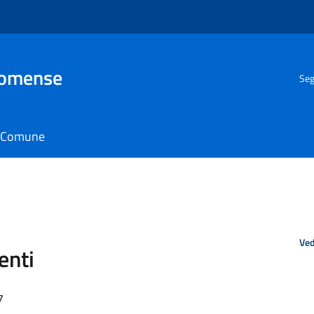
Comense
Seg
il Comune
Ved
enti
7