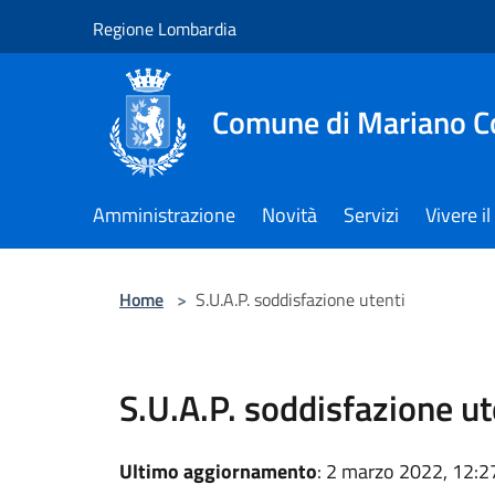
Salta al contenuto principale
Regione Lombardia
Comune di Mariano 
Amministrazione
Novità
Servizi
Vivere 
Home
>
S.U.A.P. soddisfazione utenti
S.U.A.P. soddisfazione ut
Ultimo aggiornamento
: 2 marzo 2022, 12:2