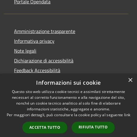
Portale Opendata
Amministrazione trasparente
Informativa privacy
Note legali
Dichiarazione di accessibilità
Feedback Accessibilità
×
Fatturare al comune
Informazioni sui cookie
Questo sito web utilizza cookie tecnici e assimilati strettamente
necessari al corretto funzionamento e alla navigazione del sito,
nonché un cookie tecnico analitico al solo fine di elaborare
informazioni statistiche, aggregate e anonime.
RSS
Le foto nelle pagine sono
Per maggiori dettagli, può consultare la cookie policy al seguente
link
Accessibilità
concesse dagli autori
Privacy
presenti su
pixabay.com
RIFIUTA TUTTO
ACCETTA TUTTO
Cookie
e
freepik.com