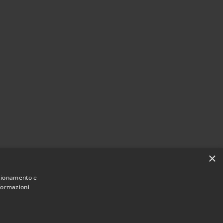
×
nzionamento e
nformazioni