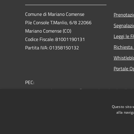
Comune di Mariano Comense
Prenotaz
P.le Console T.Manlio, 6/8 22066
Segnalazi
Mariano Comense (CO)
Leggi le 
Codice Fiscale: 81001190131
Richiesta
Partita IVA: 01358150132
Whistlebl
Portale O
PEC:
comune.marianocomense@pec.regione.lombardia.it
Centralino Unico: 031.757.211
Questo sito 
alla navig