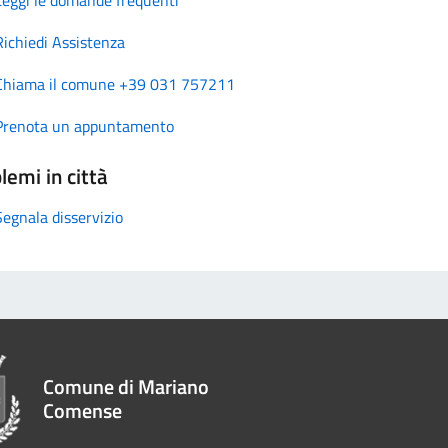
Richiedi Assistenza
Chiama il comune +39 031 757211
Prenota un appuntamento
lemi in città
Segnala disservizio
Comune di Mariano
Comense