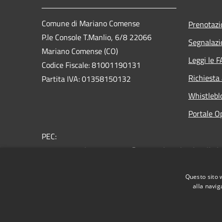
Comune di Mariano Comense
Prenotaz
P.le Console T.Manlio, 6/8 22066
Segnalazi
Mariano Comense (CO)
Leggi le 
Codice Fiscale: 81001190131
Richiesta
Partita IVA: 01358150132
Whistlebl
Portale O
PEC:
comune.marianocomense@pec.regione.lombardia.it
Centralino Unico: 031.757.211
Questo sito 
alla navig