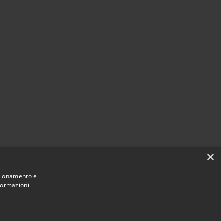
×
nzionamento e
nformazioni