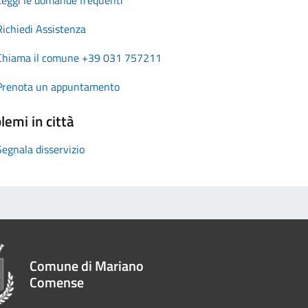
Richiedi Assistenza
Chiama il comune +39 031 757211
Prenota un appuntamento
lemi in città
Segnala disservizio
Comune di Mariano
Comense