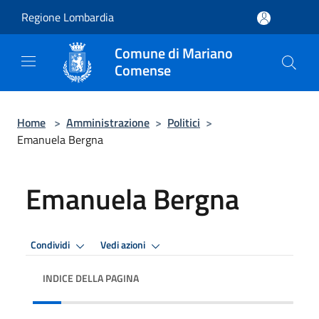
Salta al contenuto principale
Regione Lombardia
Comune di Mariano
Comense
Home
>
Amministrazione
>
Politici
>
Emanuela Bergna
Emanuela Bergna
Condividi
Vedi azioni
INDICE DELLA PAGINA