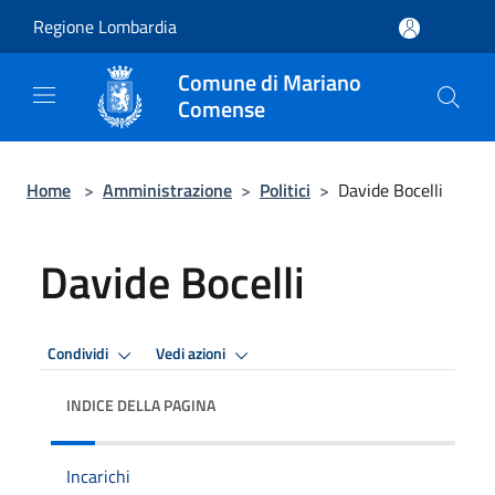
Salta al contenuto principale
Regione Lombardia
Comune di Mariano
Comense
Home
>
Amministrazione
>
Politici
>
Davide Bocelli
Davide Bocelli
Condividi
Vedi azioni
INDICE DELLA PAGINA
Incarichi