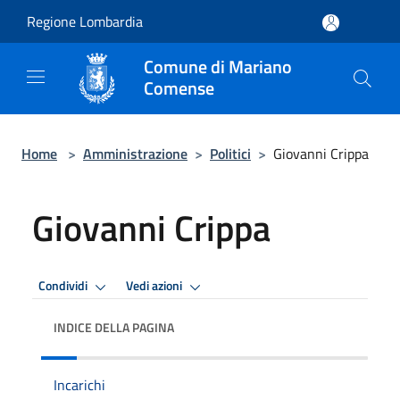
Salta al contenuto principale
Regione Lombardia
Comune di Mariano
Comense
Home
>
Amministrazione
>
Politici
>
Giovanni Crippa
Giovanni Crippa
Condividi
Vedi azioni
INDICE DELLA PAGINA
Incarichi