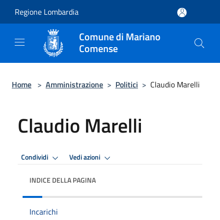
Salta al contenuto principale
Regione Lombardia
Comune di Mariano
Comense
Home
>
Amministrazione
>
Politici
>
Claudio Marelli
Claudio Marelli
Condividi
Vedi azioni
INDICE DELLA PAGINA
Incarichi