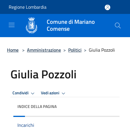
Salta al contenuto principale
Regione Lombardia
Comune di Mariano
Comense
Home
>
Amministrazione
>
Politici
>
Giulia Pozzoli
Giulia Pozzoli
Condividi
Vedi azioni
INDICE DELLA PAGINA
Incarichi