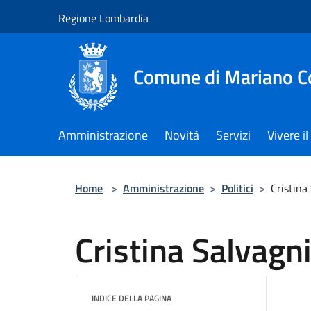
Salta al contenuto principale
Regione Lombardia
Comune di Mariano 
Amministrazione
Novità
Servizi
Vivere 
Home
>
Amministrazione
>
Politici
>
Cristina
Cristina Salvagn
INDICE DELLA PAGINA