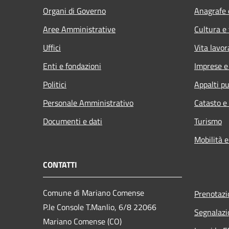
Organi di Governo
Anagrafe e
Aree Amministrative
Cultura e
Uffici
Vita lavor
Enti e fondazioni
Imprese 
Politici
Appalti pu
Personale Amministrativo
Catasto e
Documenti e dati
Turismo
Mobilità e
CONTATTI
Comune di Mariano Comense
Prenotaz
P.le Console T.Manlio, 6/8 22066
Segnalazi
Mariano Comense (CO)