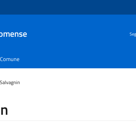
Comense
Seg
il Comune
 Salvagnin
in