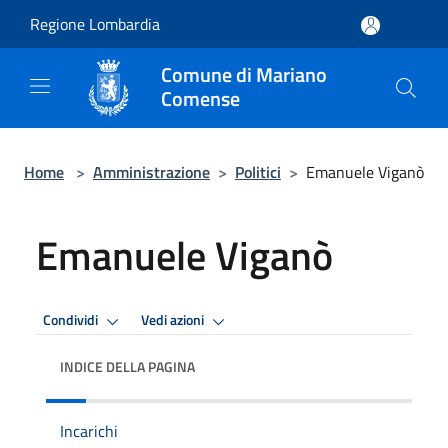
Salta al contenuto principale
Regione Lombardia
Comune di Mariano
Comense
Home
>
Amministrazione
>
Politici
>
Emanuele Viganò
Emanuele Viganò
Condividi
Vedi azioni
INDICE DELLA PAGINA
Incarichi