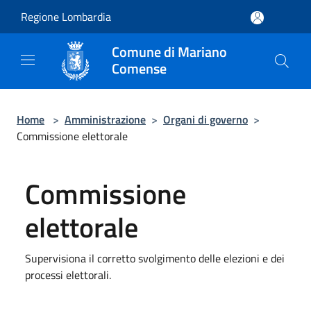
Salta al contenuto principale
Regione Lombardia
Comune di Mariano
Comense
Home
>
Amministrazione
>
Organi di governo
>
Commissione elettorale
Commissione
elettorale
Supervisiona il corretto svolgimento delle elezioni e dei
processi elettorali.