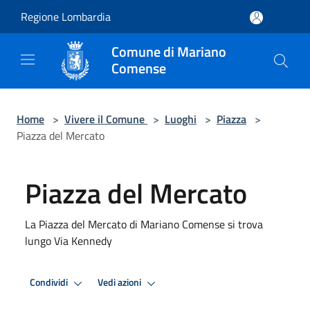
Salta al contenuto principale
Regione Lombardia
Comune di Mariano
Comense
Home
>
Vivere il Comune
>
Luoghi
>
Piazza
>
Piazza del Mercato
Piazza del Mercato
La Piazza del Mercato di Mariano Comense si trova
lungo Via Kennedy
Condividi
Vedi azioni