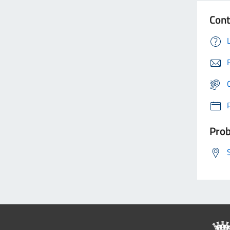
Cont
Prob