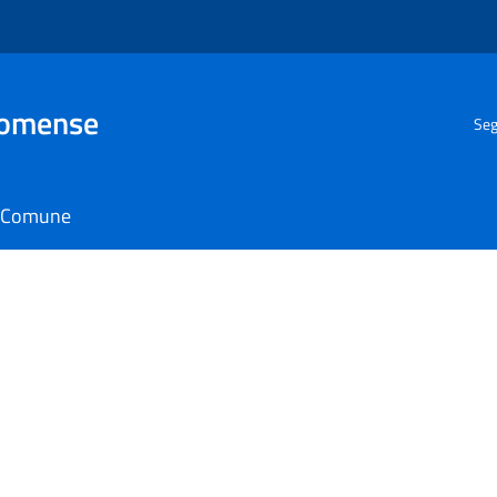
Comense
Seg
il Comune