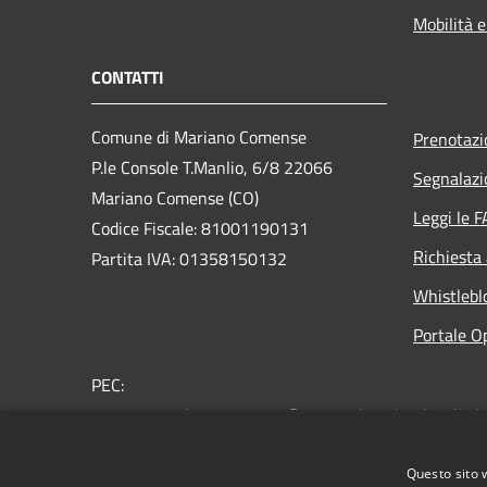
Mobilità e
CONTATTI
Comune di Mariano Comense
Prenotaz
P.le Console T.Manlio, 6/8 22066
Segnalazi
Mariano Comense (CO)
Leggi le 
Codice Fiscale: 81001190131
Richiesta
Partita IVA: 01358150132
Whistlebl
Portale O
PEC:
comune.marianocomense@pec.regione.lombardia.it
Centralino Unico: 031.757.211
Questo sito 