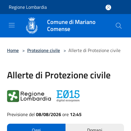
Salta al contenuto principale
Regione Lombardia
Comune di Mariano
Comense
Home
>
Protezione civile
>
Allerte di Protezione civile
Allerte di Protezione civile
Previsione del
08/08/2026
ore
12:45
Oggi
Domani