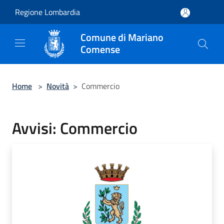
Salta al contenuto principale
Regione Lombardia
Comune di Mariano
Comense
Home
>
Novità
>
Commercio
Avvisi: Commercio