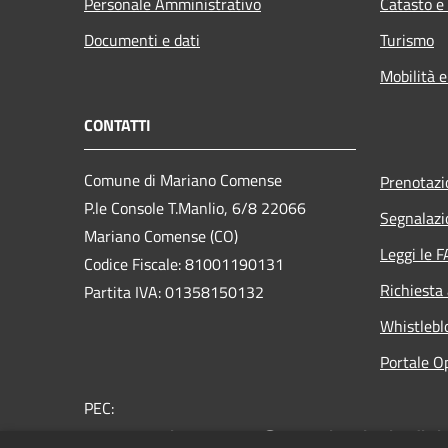
Personale Amministrativo
Catasto e
Documenti e dati
Turismo
Mobilità e
CONTATTI
Comune di Mariano Comense
Prenotaz
P.le Console T.Manlio, 6/8 22066
Segnalazi
Mariano Comense (CO)
Leggi le 
Codice Fiscale: 81001190131
Richiesta
Partita IVA: 01358150132
Whistlebl
Portale O
PEC:
comune.marianocomense@pec.regione.lombardia.it