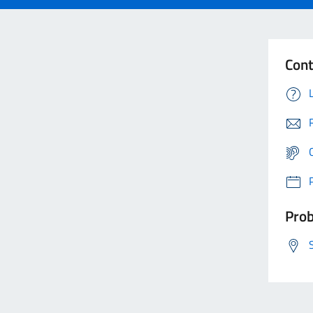
Cont
Prob