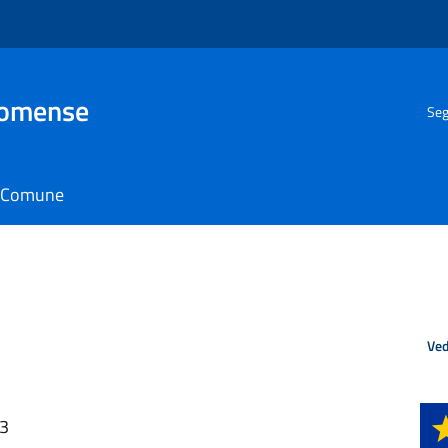
Comense
Seg
il Comune
Ved
43