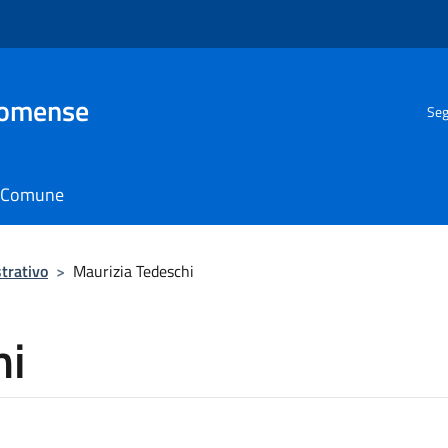
Comense
Seg
il Comune
trativo
>
Maurizia Tedeschi
hi