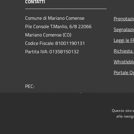
CONTATTI
Comune di Mariano Comense
Prenotaz
P.le Console T.Manlio, 6/8 22066
Segnalazi
Mariano Comense (CO)
Leggi le 
Codice Fiscale: 81001190131
Richiesta
Partita IVA: 01358150132
Whistlebl
Portale O
PEC:
comune.marianocomense@pec.regione.lombardia.it
Centralino Unico: 031.757.211
Questo sito 
alla navig