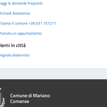
Leggi le domande frequenti
Richiedi Assistenza
Chiama il comune +39 031 757211
Prenota un appuntamento
lemi in città
Segnala disservizio
Comune di Mariano
Comense