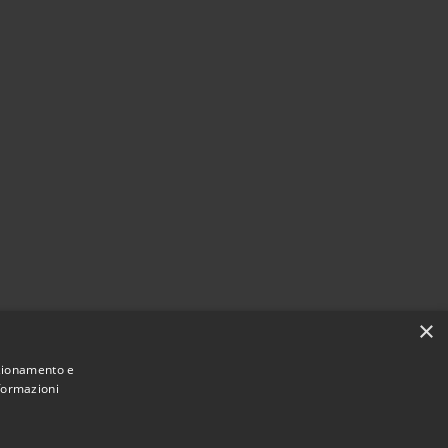
×
nzionamento e
nformazioni