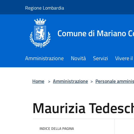
Salta al contenuto principale
Regione Lombardia
Comune di Mariano 
Amministrazione
Novità
Servizi
Vivere 
Home
>
Amministrazione
>
Personale amminis
Maurizia Tedesc
INDICE DELLA PAGINA