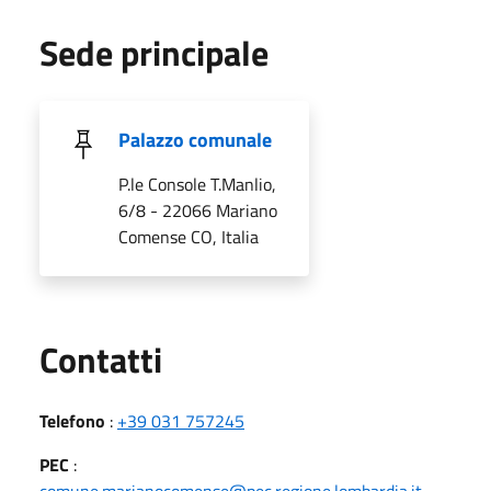
Sede principale
Palazzo comunale
P.le Console T.Manlio,
6/8 - 22066 Mariano
Comense CO, Italia
Utili
Contatti
Telefono
:
+39 031 757245
PEC
:
comune.marianocomense@pec.regione.lombardia.it